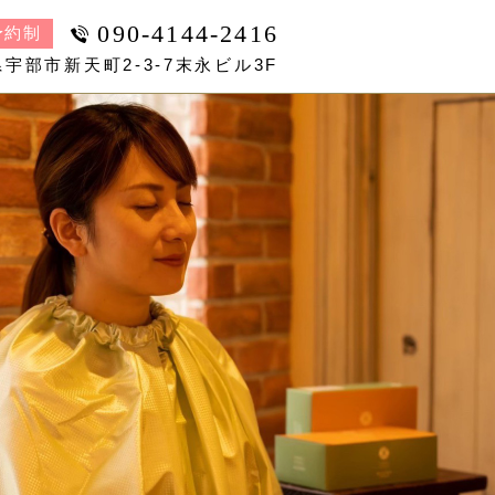
090-4144-2416
予約制
宇部市新天町2-3-7末永ビル3F