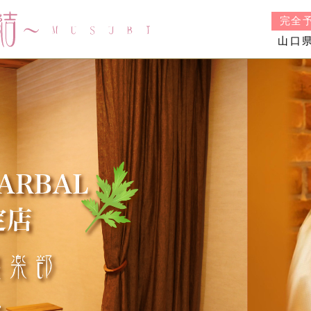
Healing倶楽部 結（むすび）
完全
山口県